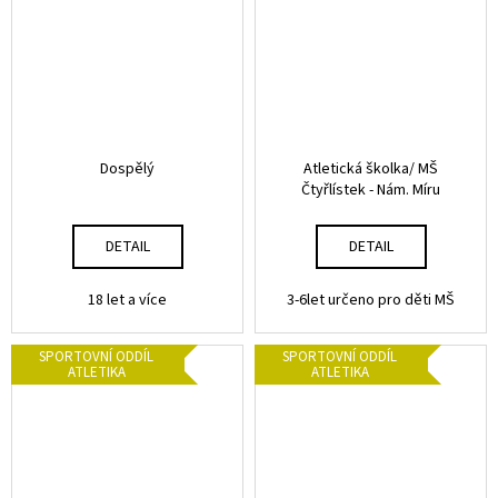
Dospělý
Atletická školka/ MŠ
Čtyřlístek - Nám. Míru
DETAIL
DETAIL
18 let a více
3-6let určeno pro děti MŠ
SPORTOVNÍ ODDÍL
SPORTOVNÍ ODDÍL
ATLETIKA
ATLETIKA