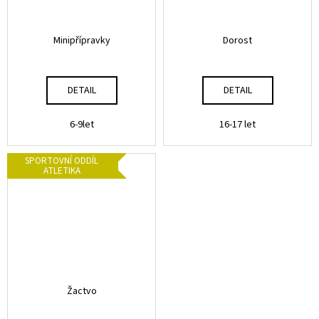
Minipřípravky
Dorost
DETAIL
DETAIL
6-9let
16-17 let
SPORTOVNÍ ODDÍL
ATLETIKA
Žactvo