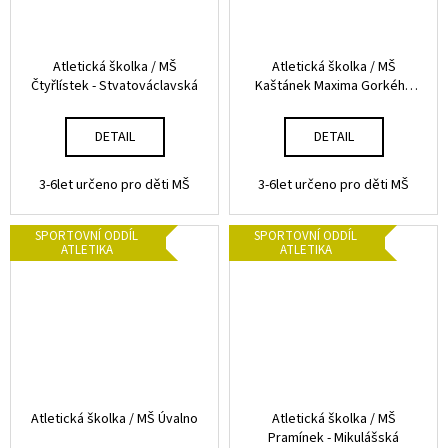
o
a
v
j
Atletická školka / MŠ
Atletická školka / MŠ
í
–
Čtyřlístek - Stvatováclavská
Kaštánek Maxima Gorkého
t
(děti čtyřleté) - mladší
k
skupina
?
DETAIL
DETAIL
u
3-6let určeno pro děti MŠ
3-6let určeno pro děti MŠ
r
z
HLEDAT
SPORTOVNÍ ODDÍL
SPORTOVNÍ ODDÍL
ATLETIKA
ATLETIKA
p
r
D
o
o
p
v
o
r
a
Atletická školka / MŠ Úvalno
Atletická školka / MŠ
u
Pramínek - Mikulášská