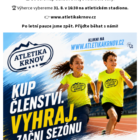
🏆 Výherce vybereme
31. 8. v 16:30 na atletickém stadionu.
👉
www.atletikakrnov.cz
Po letní pauze jsme zpět. Přijďte běhat s námi!