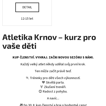
DETAIL
12-15 let
Atletika Krnov – kurz pro
vaše děti
KUP ČLENSTVÍ. VYHRAJ. ZAČNI NOVOU SEZÓNU S NÁMI.
Každý velký atlet někdy udělal svůj první krok.
Ten může začít právě teď.
🏃 Tréninky pro děti všech výkonností.
💙 Skvělá parta.
🏅 Zkušení trenéři.
😊 Radost z pohybu.
A navíc...
🎁 Do 30. 8. kup členství a hraj o hodnotné ceny!