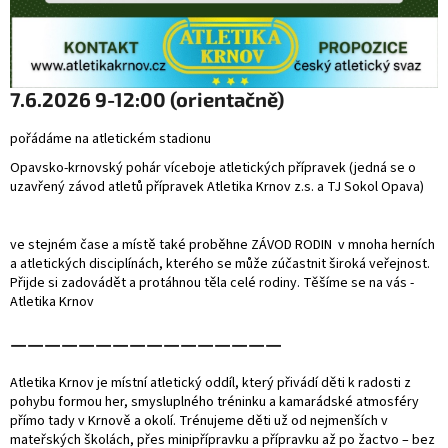
7.6.2026 9-12:00 (orientačně)
pořádáme na atletickém stadionu
Opavsko-krnovský pohár víceboje atletických přípravek (jedná se o
uzavřený závod atletů přípravek Atletika Krnov z.s. a TJ Sokol Opava)
ve stejném čase a místě také proběhne ZÁVOD RODIN v mnoha herních
a atletických disciplínách, kterého se může zúčastnit široká veřejnost.
Přijde si zadovádět a protáhnou těla celé rodiny. Těšíme se na vás -
Atletika Krnov
————————————————
Atletika Krnov je místní atletický oddíl, který přivádí děti k radosti z
pohybu formou her, smysluplného tréninku a kamarádské atmosféry
přímo tady v Krnově a okolí. Trénujeme děti už od nejmenších v
mateřských školách, přes minipřípravku a přípravku až po žactvo – bez