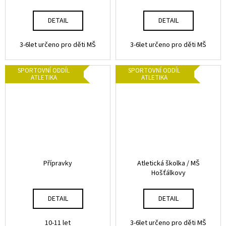
č
š
u
e
DETAIL
DETAIL
j
e
d
m
3-6let určeno pro děti MŠ
3-6let určeno pro děti MŠ
e
ě
SPORTOVNÍ ODDÍL
SPORTOVNÍ ODDÍL
t
ATLETIKA
ATLETIKA
ATLETICKÁ
i
ŠKOLKA
/
MŠ
PRAMÍNEK
-
MIKULÁŠSKÁ
Přípravky
Atletická školka / MŠ
Hošťálkovy
DETAIL
DETAIL
10-11 let
3-6let určeno pro děti MŠ