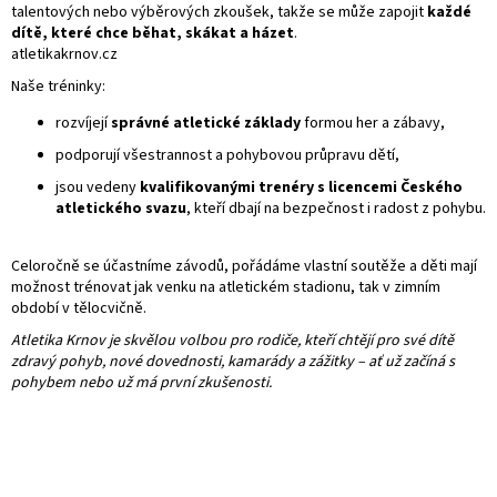
talentových nebo výběrových zkoušek, takže se může zapojit
každé
dítě, které chce běhat, skákat a házet
.
atletikakrnov.cz
Naše tréninky:
rozvíjejí
správné atletické základy
formou her a zábavy,
podporují všestrannost a pohybovou průpravu dětí,
jsou vedeny
kvalifikovanými trenéry s licencemi Českého
atletického svazu
, kteří dbají na bezpečnost i radost z pohybu.
Celoročně se účastníme závodů, pořádáme vlastní soutěže a děti mají
možnost trénovat jak venku na atletickém stadionu, tak v zimním
období v tělocvičně.
Atletika Krnov je skvělou volbou pro rodiče, kteří chtějí pro své dítě
zdravý pohyb, nové dovednosti, kamarády a zážitky – ať už začíná s
pohybem nebo už má první zkušenosti.