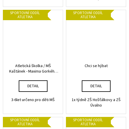
SPORTOVNÍ ODDÍL
SPORTOVNÍ ODDÍL
ATLETIKA
ATLETIKA
Atletická školka / MŠ
Chci se hýbat
Kaštánek - Maxima Gorkého
(děti 5 a 6 let) - starší skupina
DETAIL
DETAIL
3-6let určeno pro děti MŠ
1x týdně ZŠ Hošťálkovy a ZŠ
Úvalno
SPORTOVNÍ ODDÍL
SPORTOVNÍ ODDÍL
ATLETIKA
ATLETIKA