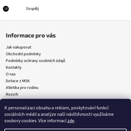
Dospělý
Z
á
Informace pro vás
p
a
Jak nakupovat
t
Obchodní podmínky
í
Podmínky ochrany osobních údajů
Kontakty
O nas
Dotace z MSK
Atletika pro rodinu
Rozvrh
Kontakt
K personalizaci obsahu a reklam, poskytování funkcí
Formuláře a žádosti
sociálních médií a analýze naší návštěvnosti využíváme
TÁBOR
soubory cookies. Více informací
zde
.
Novinky